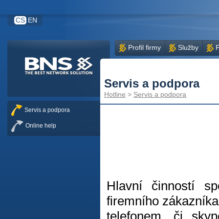
CS
EN
Profil firmy
Služby
P
Servis a podpora
Hotline
>
Servis a podpora
Servis a podpora
Online help
Hlavní činností sp
firemního zákazníka
telefonem, či skyp