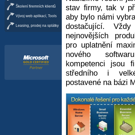
stav firmy, tak v p
Školení firemních klientů
aby bylo námi vybra
Vývoj web aplikací, Tools
dostačující. Vžd
Leasing, prodej na splátky
nejnovějších produ
pro uplatnění maxi
nového softwa
kompetenci jsou f
středního i velk
postavené na bázi M