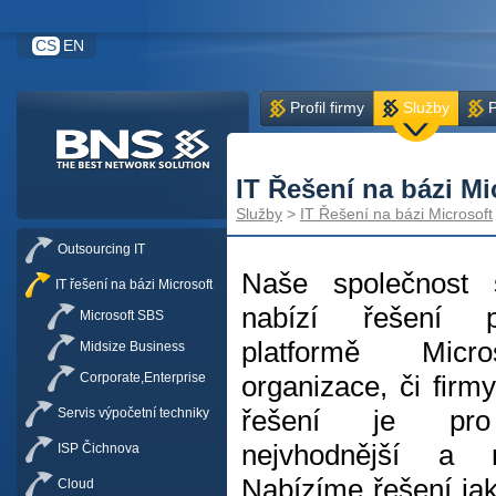
CS
EN
Profil firmy
Služby
P
IT Řešení na bázi Mi
Služby
>
IT Řešení na bázi Microsoft
Outsourcing IT
Naše společnost
IT řešení na bázi Microsoft
nabízí řešení 
Microsoft SBS
platformě Micro
Midsize Business
Corporate,Enterprise
organizace, či firm
řešení je pro
Servis výpočetní techniky
nejvhodnější a nej
ISP Čichnova
Nabízíme řešení ja
Cloud