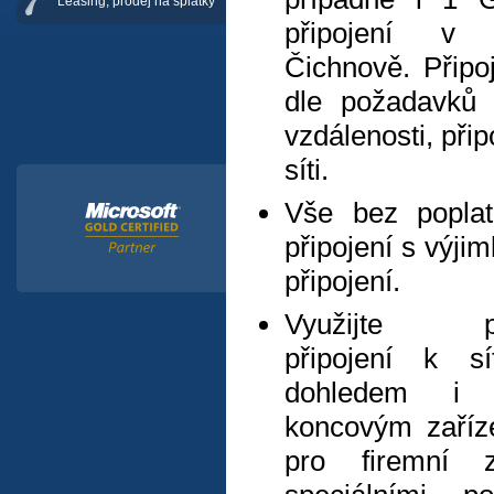
Leasing, prodej na splátky
připojení v
Čichnově. Připo
dle požadavků 
vzdálenosti, přip
síti.
Vše bez poplat
připojení s výji
připojení.
Využijte pro
připojení k sí
dohledem i
koncovým zaříz
pro firemní 