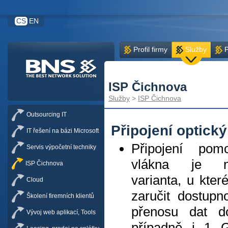
CS
EN
Profil firmy
Služby
P
ISP Čichnova
Služby
>
ISP Čichnova
Outsourcing IT
Připojení optic
IT řešení na bázi Microsoft
Připojení pom
Servis výpočetní techniky
vlákna je nej
ISP Čichnova
varianta, u kter
Cloud
zaručit dostupno
Školení firemních klientů
přenosu dat 
Vývoj web aplikací, Tools
případně i 1 